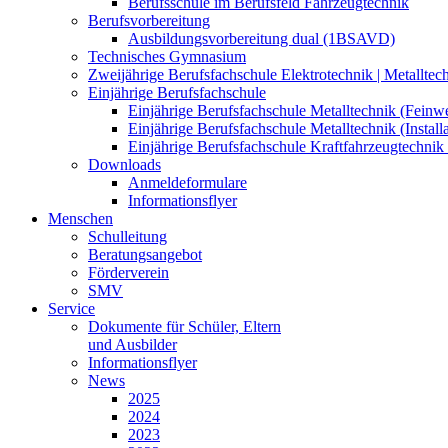
Berufsschule im Berufsfeld Fahrzeugtechnik
Berufsvorbereitung
Ausbildungsvorbereitung dual (1BSAVD)
Technisches Gymnasium
Zweijährige Berufsfachschule Elektrotechnik | Metallte
Einjährige Berufsfachschule
Einjährige Berufsfachschule Metalltechnik (Fein
Einjährige Berufsfachschule Metalltechnik (Insta
Einjährige Berufsfachschule Kraftfahrzeugtechni
Downloads
Anmeldeformulare
Informationsflyer
Menschen
Schulleitung
Beratungsangebot
Förderverein
SMV
Service
Dokumente für Schüler, Eltern
und Ausbilder
Informationsflyer
News
2025
2024
2023